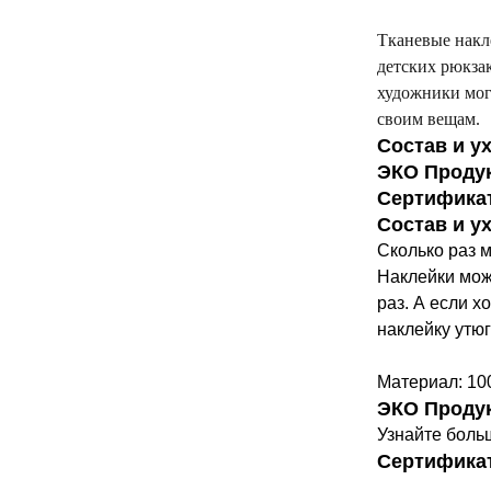
Тканевые накл
детских рюкза
художники мог
своим вещам.
Состав и у
ЭКО Проду
Сертифика
Состав и у
Сколько раз 
Наклейки мож
раз. А если х
наклейку утюг
Материал: 10
ЭКО Проду
Узнайте боль
Сертифика