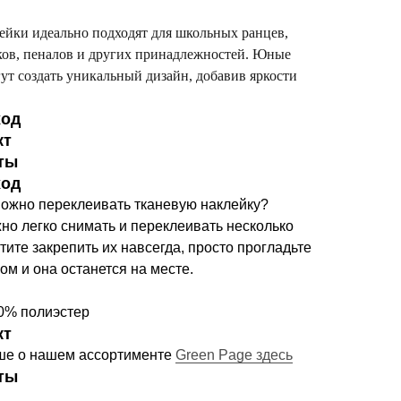
ейки идеально подходят для школьных ранцев,
ков, пеналов и других принадлежностей. Юные
ут создать уникальный дизайн, добавив яркости
ход
кт
ты
ход
можно переклеивать тканевую наклейку?
но легко снимать и переклеивать несколько
отите закрепить их навсегда, просто прогладьте
ом и она останется на месте.
0% полиэстер
кт
ше о нашем ассортименте
Green Page здесь
ты