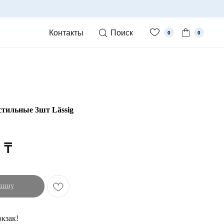
Контакты
Поиск
0
0
стильные 3шт Lässig
₸
зину
кзак!