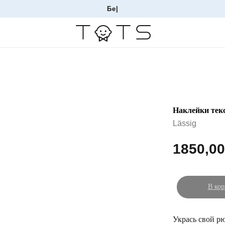
Бесплат
|
Наклейки тек
Lässig
1850,00
В кор
Укрась свой рю