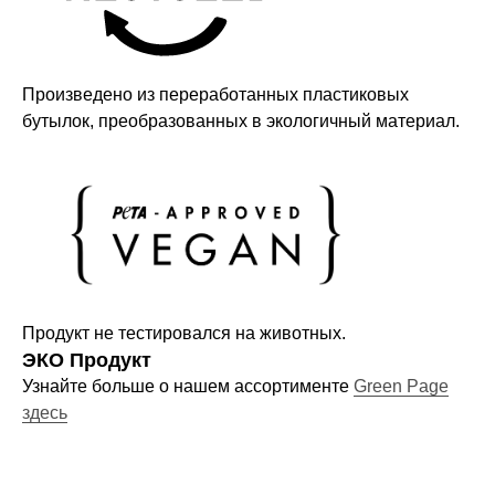
новинках
Произведено из переработанных пластиковых
бутылок, преобразованных в экологичный материал.
Компания
О нас
Договор-оферта
Политика конфиденциальности
Блог
Контакты
Продукт не тестировался на животных.
ЭКО Продукт
Узнайте больше о нашем ассортименте
Green Page
Информация
здесь
Руководства и инструкции
FAQs
Как отличить подделку