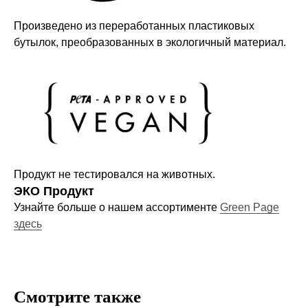
Произведено из переработанных пластиковых
бутылок, преобразованных в экологичный материал.
Компания
О нас
Договор-оферта
Политика конфиденциальности
Блог
Контакты
Продукт не тестировался на животных.
ЭКО Продукт
Узнайте больше о нашем ассортименте
Green Page
Информация
здесь
Руководства и инструкции
FAQs
Как отличить подделку
Смотрите также
Гарантия