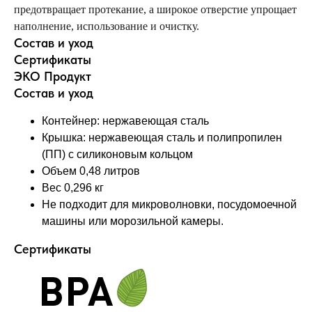
предотвращает протекание, а широкое отверстие упрощает
наполнение, использование и очистку.
Состав и уход
Сертификаты
ЭКО Продукт
Состав и уход
Контейнер: нержавеющая сталь
Крышка: нержавеющая сталь и полипропилен
(ПП) с силиконовым кольцом
Объем 0,48 литров
Вес 0,296 кг
Не подходит для микроволновки, посудомоечной
машины или морозильной камеры.
Сертификаты
Оставайтесь в курсе новостей и
узнавайте первыми о наших
новинках