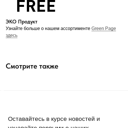
ЭКО Продукт
Компания
Узнайте больше о нашем ассортименте
Green Page
О нас
здесь
Договор-оферта
Политика конфиденциальности
Блог
Смотрите также
Контакты
Информация
Руководства и инструкции
FAQs
Как отличить подделку
Гарантия