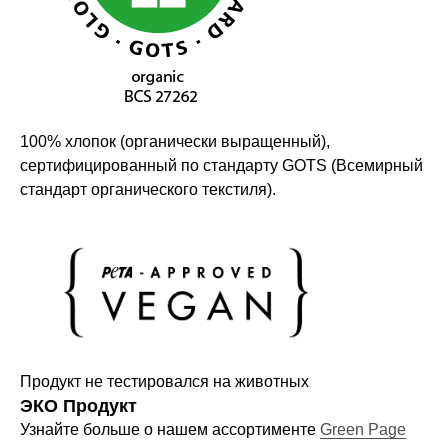
Компания
О нас
Договор-оферта
100% хлопок (органически выращенный),
Политика конфиденциальности
сертифицированный по стандарту GOTS (Всемирный
Блог
стандарт органического текстиля).
Контакты
Информация
Руководства и инструкции
FAQs
Как отличить подделку
Продукт не тестировался на животных
Гарантия
ЭКО Продукт
Узнайте больше о нашем ассортименте
Green Page
Возврат