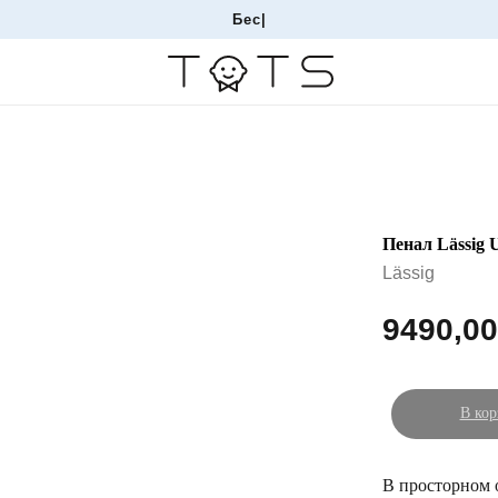
Бесплатная
|
Пенал Lässig 
Lässig
9490,00
В кор
В просторном 