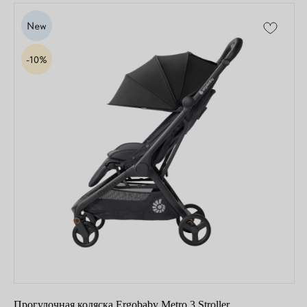
Прогулочная коляска Ergobaby Metro 3 Stroller