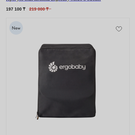
197 100
₸
219 000
₸