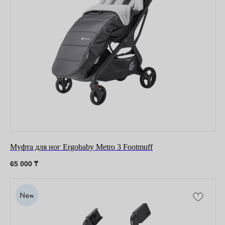
Оставайтесь в курсе новостей и
узнавайте первыми о наших
новинках
Муфта для ног Ergobaby Metro 3 Footmuff
65 000
₸
Компания
О нас
Договор-оферта