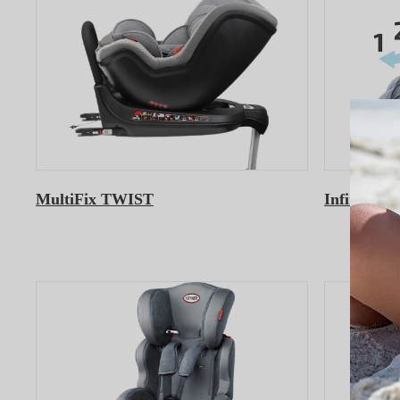
MultiFix TWIST
Infiny TW