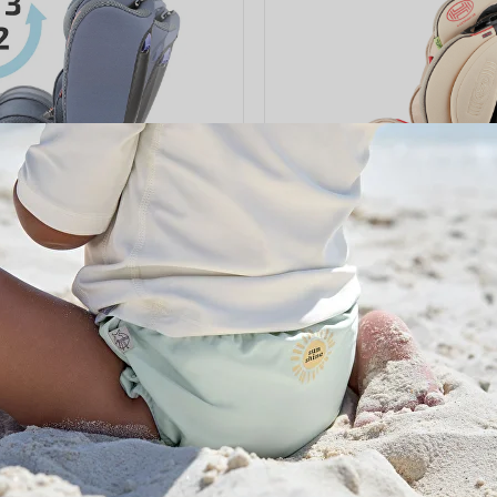
IST
Capsula MultiFix ERGO