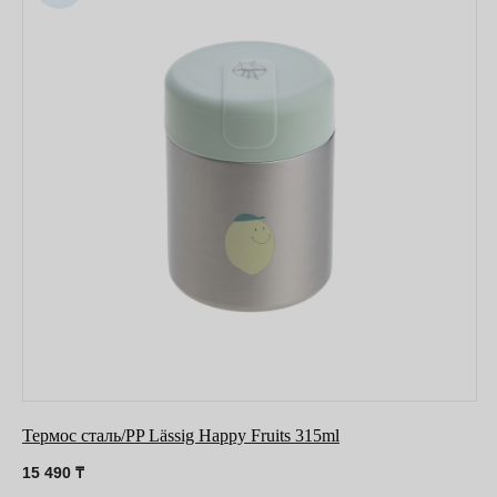
О нас
Договор-оферта
Политика конфиденциальности
Блог
Контакты
Информация
Руководства и инструкции
FAQs
Как отличить подделку
Гарантия
Возврат
Промо-коды
Термос сталь/PP Lässig Happy Fruits 315ml
15 490
₸