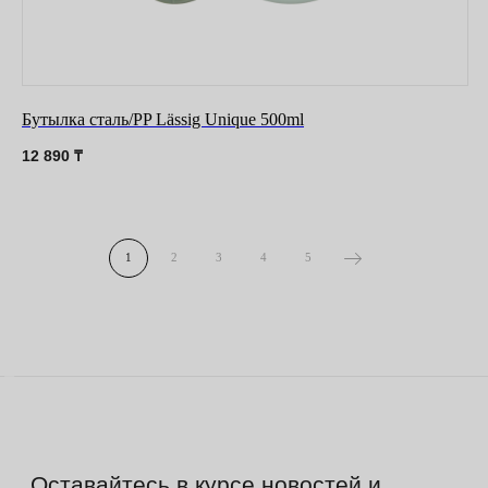
Бутылка сталь/PP Lässig Unique 500ml
12 890
₸
1
2
3
4
5