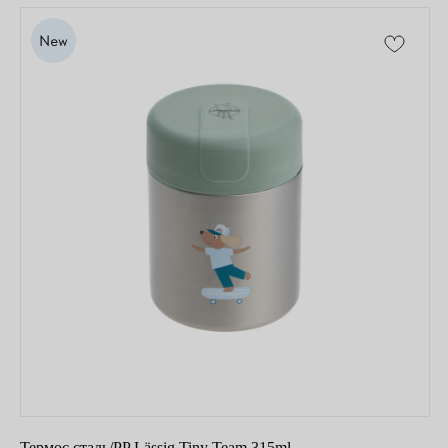
Copyright © 2026 - TOTS Distribution Group
Свидетельство на товарный знак
№83312 от 19.01.2018 года
Термос сталь/PP Lässig Tiny Team 315ml