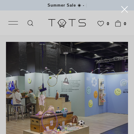
Summer Sale ☀️ - 20% на купаль
|
0
0