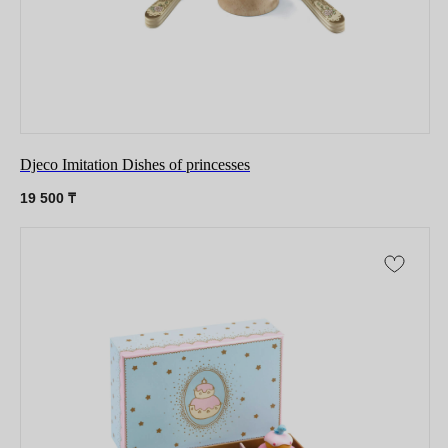
Djeco Imitation Dishes of princesses
19 500
₸
Оставайтесь в курсе новостей и
узнавайте первыми о наших
новинках
Компания
О нас