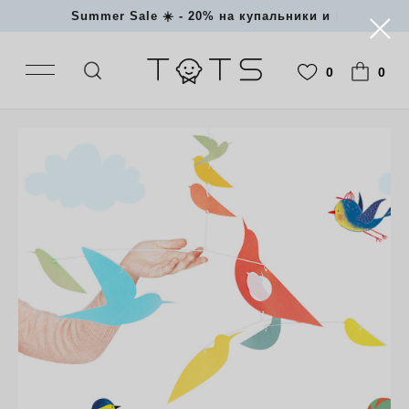
Summer Sale ☀️ - 20% на
|
0
0