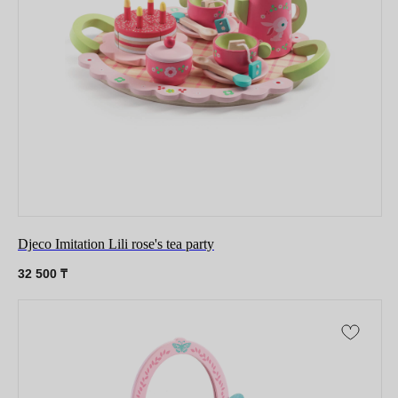
№83312 от 19.01.2018 года
Djeco Imitation Lili rose's tea party
32 500
₸