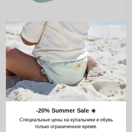
Пенал Lässig Unique – розовый
9 490
₸
Оставайтесь в курсе новостей и
узнавайте первыми о наших
новинках
-20% Summer Sale ☀️
Специальные цены на купальники и обувь
Компания
только ограниченное время.