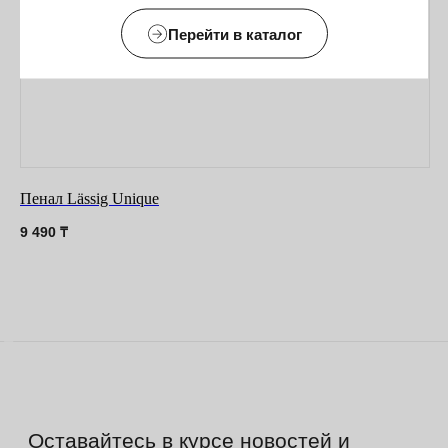
О нас
Перейти в каталог
Договор-оферта
Политика конфиденциальности
Блог
Контакты
Информация
Пенал Lässig Unique
Руководства и инструкции
9 490
₸
FAQs
Как отличить подделку
Гарантия
Возврат
Промо-коды