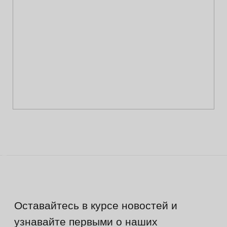
Информация
Руководства и инструкции
FAQs
Как отличить подделку
Гарантия
Возврат
Промо-коды
Copyright © 2026 - TOTS Distribution Group
Свидетельство на товарный знак
№83312 от 19.01.2018 года