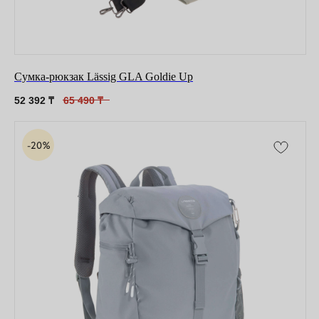
Сумка-рюкзак Lässig GLA Goldie Up
52 392
₸
65 490
₸