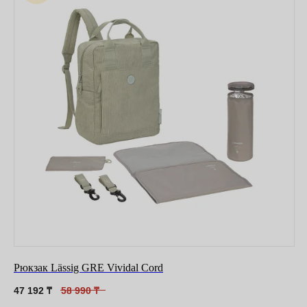
Оставайтесь в курсе новостей и
узнавайте первыми о наших
новинках
Рюкзак Lässig GRE Vividal Cord
47 192
₸
58 990
₸