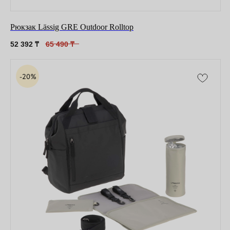
Рюкзак Lässig GRE Outdoor Rolltop
52 392
₸
65 490
₸