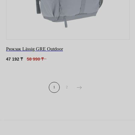
Рюкзак Lässig GRE Outdoor
47 192
₸
58 990
₸
1
2