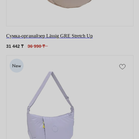
Сумка-органайзер Lässig GRE Stretch Up
31 442
₸
36 990
₸