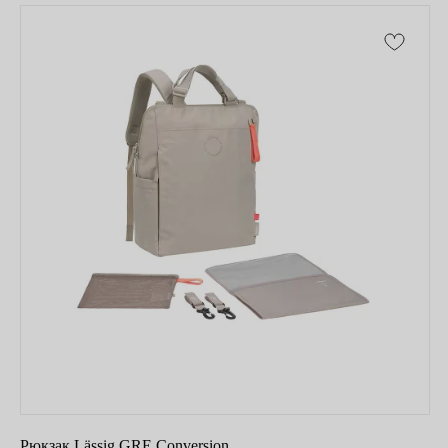
Компания
О нас
Договор-оферта
Политика конфиденциальности
Блог
Контакты
Информация
Руководства и инструкции
FAQs
Как отличить подделку
Гарантия
Возврат
Промо-коды
Рюкзак Lässig GRE Conversion